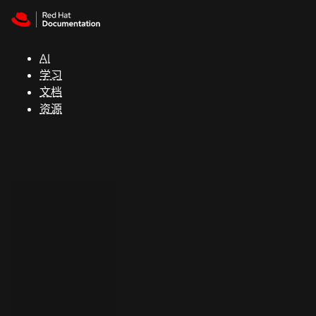
Skip to navigation
Skip to content
支
持
AI
学习
控制台
文档
（Console）
资源
开
发
人
员
开
始
试
用
联