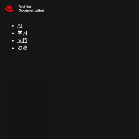
Skip to navigation
Skip to content
支
持
AI
学习
控制台
文档
（Console）
资源
开
发
人
员
开
始
试
用
联