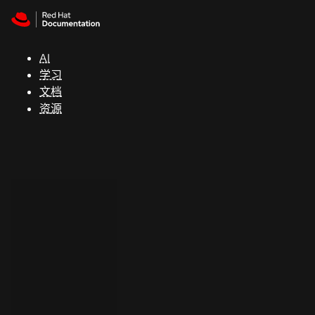
Skip to navigation
Skip to content
支
持
AI
学习
控制台
文档
（Console）
资源
开
发
人
员
开
始
试
用
联