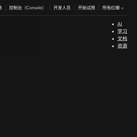
所有红帽
持
控制台（Console）
开发人员
开始试用
AI
支
学习
持
文档
资源
（
开
发
人
员
开
始
试
用