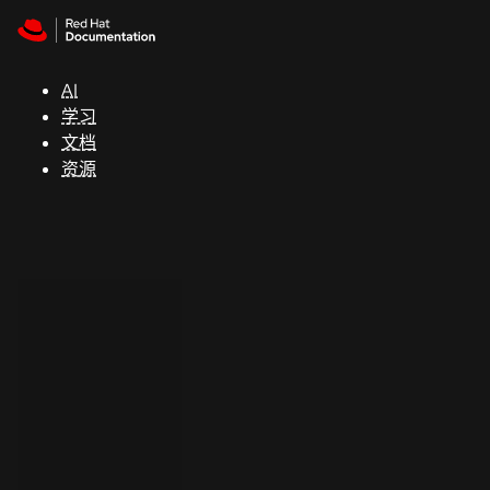
Skip to navigation
Skip to content
支
持
AI
学习
控制台
文档
（Console）
资源
开
发
人
员
开
始
试
用
联