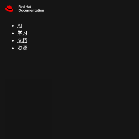
Skip to navigation
Skip to content
支
持
AI
学习
控制台
文档
（Console）
资源
开
发
人
员
开
始
试
用
联