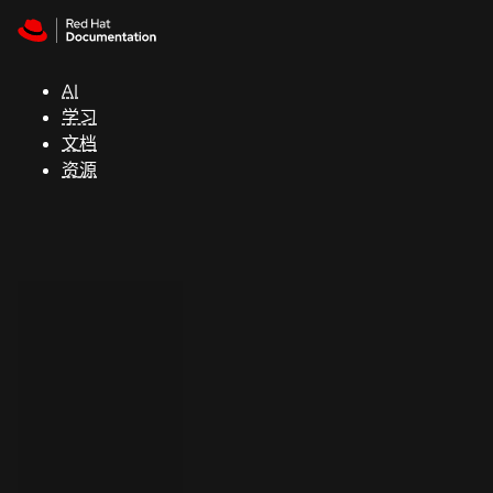
Skip to navigation
Skip to content
支
持
AI
学习
控制台
文档
（Console）
资源
开
发
人
员
开
始
试
用
联