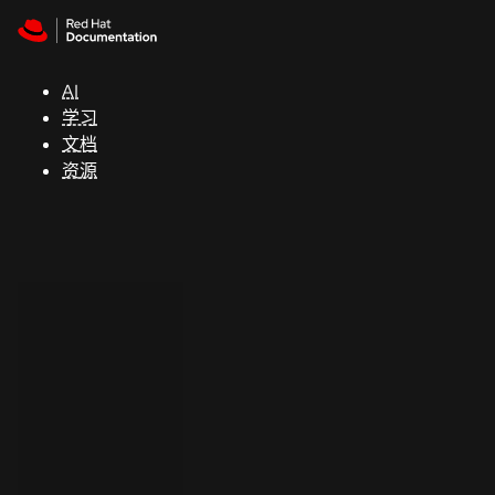
Skip to navigation
Skip to content
支
持
AI
学习
控制台
文档
（Console）
资源
开
发
人
员
开
始
试
用
联