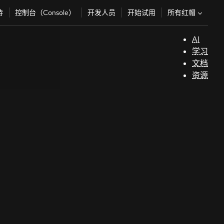
所有红帽
持
控制台（Console）
开发人员
开始试用
AI
支
学习
持
文档
资源
（
开
发
人
员
开
始
试
用