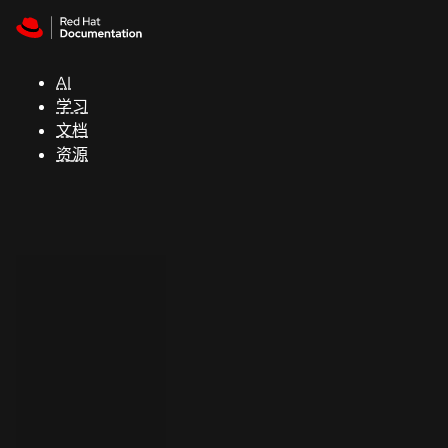
Skip to navigation
Skip to content
支
持
AI
学习
控制台
文档
（Console）
资源
开
发
人
员
开
始
试
用
联