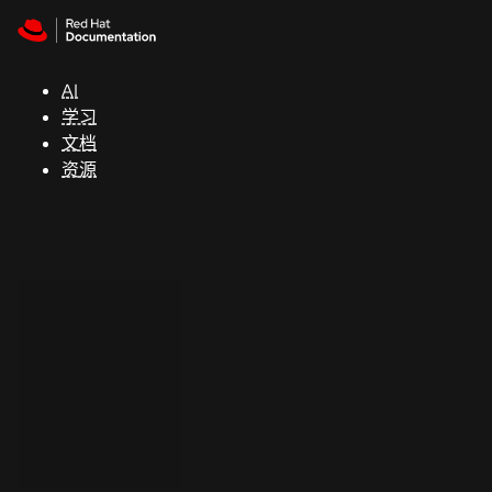
Skip to navigation
Skip to content
支
持
AI
学习
控制台
文档
（Console）
资源
开
发
人
员
开
始
试
用
联