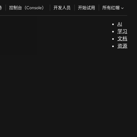
所有红帽
持
控制台（Console）
开发人员
开始试用
AI
支
学习
持
文档
资源
（
开
发
人
员
开
始
试
用