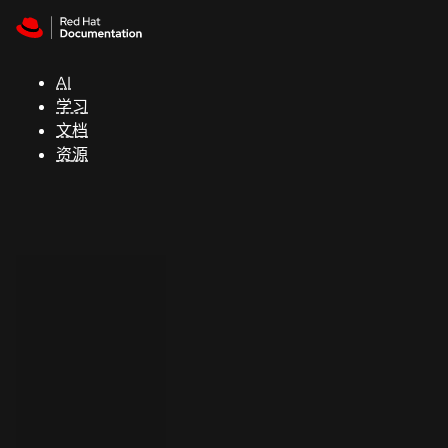
Skip to navigation
Skip to content
支
持
AI
学习
控制台
文档
（Console）
资源
开
发
人
员
开
始
试
用
联