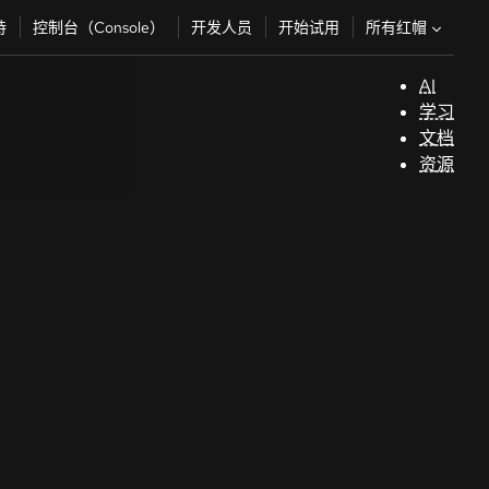
所有红帽
持
控制台（Console）
开发人员
开始试用
AI
支
学习
持
文档
资源
（
技术主题
AI/ML
开
自动化
Training & certifications
发
Java
人
Courses and exams
Kubernetes
员
owered by our
See all topics
Certifications
开发人员沙盒
开
使用我们的零设置沙盒立即免费访问红帽产
Skills assessments
始
品。
浏览更多
试
Red Hat Academy
用