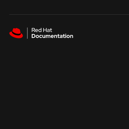
Skip to navigation
Skip to content
Featured links
热门文档
Red Hat AI
开始
实践操作
Red Hat Enterprise Linux
红帽入门
开发人员沙
Red Hat OpenShift Container Platform
了解红帽产品与订阅的价值。
在无需配置的
产品概述
Red Hat Ansible Automation Platform
受管 OpenShift 教程
交互式实验
Red Hat AI
专业教程帮助您最大化集群为您带来的好处。
通过这些基于
Red Hat OpenShift Service on AWS
了解 AI
Red Hat Enterprise Linux
浏览所有文档