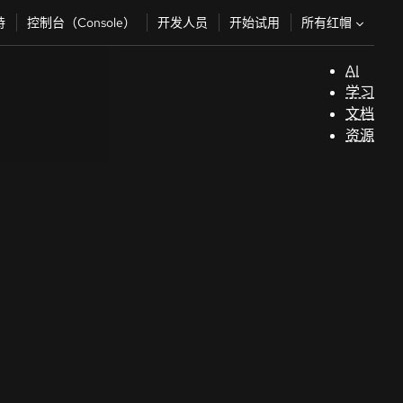
所有红帽
持
控制台（Console）
开发人员
开始试用
AI
支
学习
持
文档
资源
（
开
发
人
员
开
始
试
用