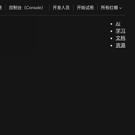
所有红帽
持
控制台（Console）
开发人员
开始试用
AI
支
学习
持
文档
资源
（
开
发
人
员
开
始
试
用