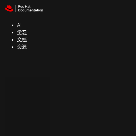
Skip to navigation
Skip to content
支
持
AI
学习
控制台
文档
（Console）
资源
开
发
人
员
开
始
试
用
联