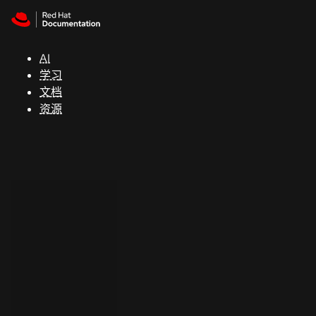
Skip to navigation
Skip to content
支
持
AI
学习
控制台
文档
（Console）
资源
开
发
人
员
开
始
试
用
联