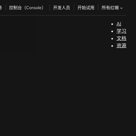
所有红帽
持
控制台（Console）
开发人员
开始试用
AI
支
学习
持
文档
资源
（
开
发
人
员
开
始
试
用