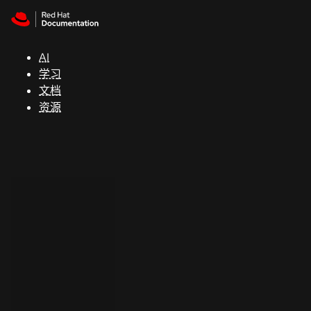
Skip to navigation
Skip to content
支
持
AI
学习
控制台
文档
（Console）
资源
开
发
人
员
开
始
试
用
联