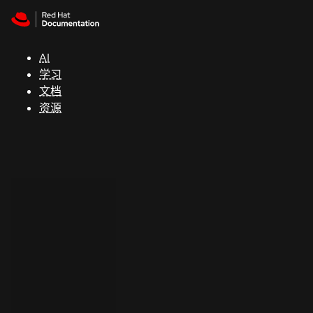
Skip to navigation
Skip to content
支
持
AI
学习
控制台
文档
（Console）
资源
开
发
人
员
开
始
试
用
联