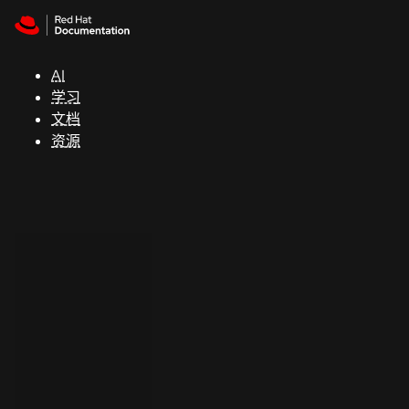
Skip to navigation
Skip to content
支
持
AI
学习
控制台
文档
（Console）
资源
开
发
人
员
开
始
试
用
联