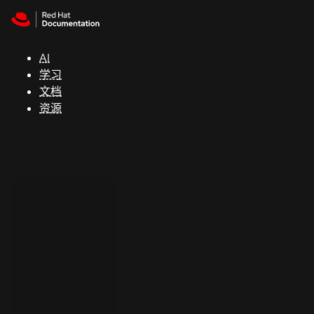
Skip to navigation
Skip to content
支
持
AI
学习
控制台
文档
（Console）
资源
开
发
人
员
开
始
试
用
联