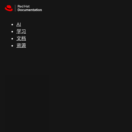
Skip to navigation
Skip to content
支
持
AI
学习
控制台
文档
（Console）
资源
开
发
人
员
开
始
试
用
联