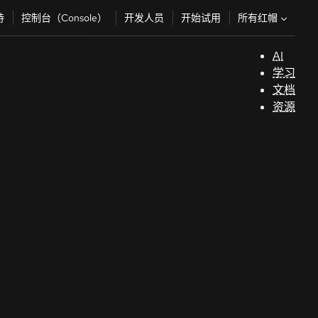
所有红帽
持
控制台（Console）
开发人员
开始试用
AI
支
学习
持
文档
资源
（
技术主题
AI/ML
开
自动化
Training & certifications
发
Java
人
Courses and exams
Kubernetes
员
owered by our
See all topics
Certifications
开发人员沙盒
开
使用我们的零设置沙盒立即免费访问红帽产
Skills assessments
始
品。
浏览更多
试
Red Hat Academy
用