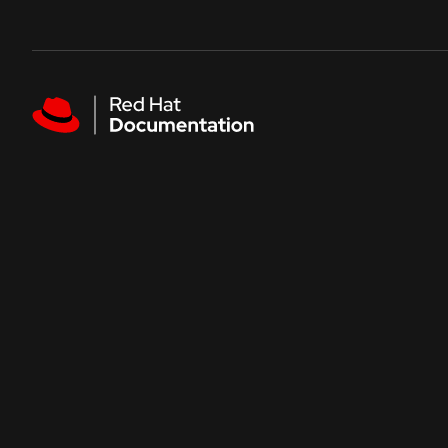
Skip to navigation
Skip to content
Featured links
热门文档
Red Hat AI
开始
实践操作
Red Hat Enterprise Linux
红帽入门
开发人员沙
Red Hat OpenShift Container Platform
了解红帽产品与订阅的价值。
在无需配置的
产品概述
Red Hat Ansible Automation Platform
受管 OpenShift 教程
交互式实验
Red Hat AI
专业教程帮助您最大化集群为您带来的好处。
通过这些基于
Red Hat OpenShift Service on AWS
了解 AI
Red Hat Enterprise Linux
浏览所有文档