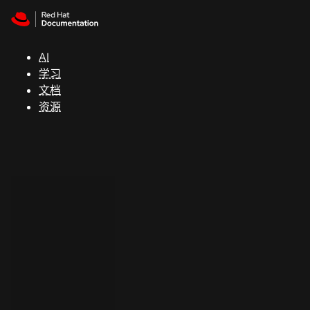
Skip to navigation
Skip to content
支
持
AI
学习
控制台
文档
（Console）
资源
开
发
人
员
开
始
试
用
联