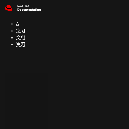
Skip to navigation
Skip to content
支
持
AI
学习
控制台
文档
（Console）
资源
开
发
人
员
开
始
试
用
联