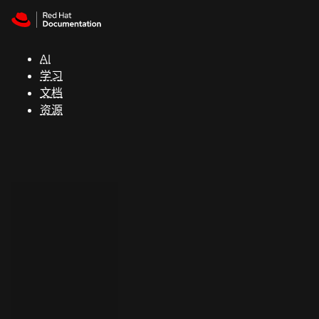
Skip to navigation
Skip to content
支
持
AI
学习
控制台
文档
（Console）
资源
开
发
人
员
开
始
试
用
联