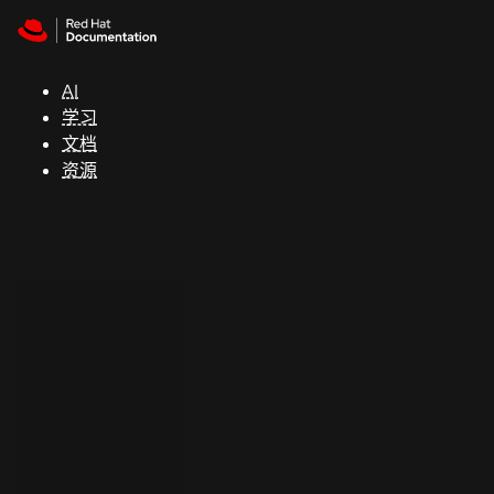
Skip to navigation
Skip to content
支
持
AI
学习
控制台
文档
（Console）
资源
开
发
人
员
开
始
试
用
联