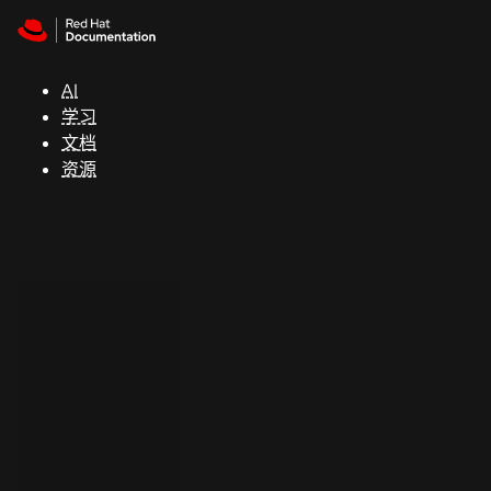
Skip to navigation
Skip to content
支
持
AI
学习
控制台
文档
（Console）
资源
开
发
人
员
开
始
试
用
联