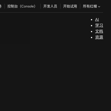
所有红帽
持
控制台（Console）
开发人员
开始试用
AI
支
学习
持
文档
资源
（
开
发
人
员
开
始
试
用