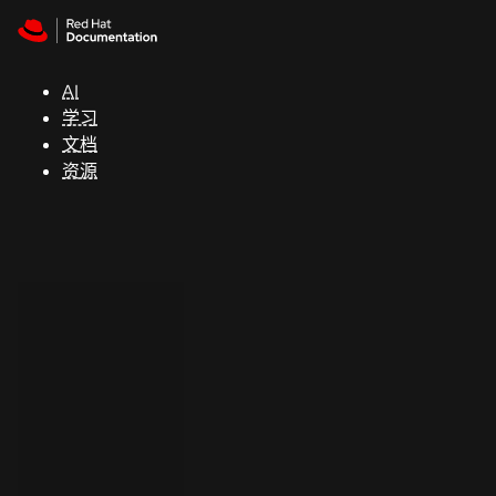
Skip to navigation
Skip to content
支
持
AI
学习
控制台
文档
（Console）
资源
开
发
人
员
开
始
试
用
联