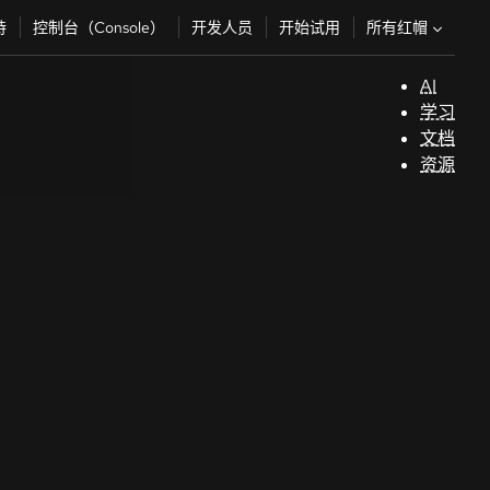
所有红帽
持
控制台（Console）
开发人员
开始试用
AI
支
学习
持
文档
资源
（
开
发
人
员
开
始
试
用