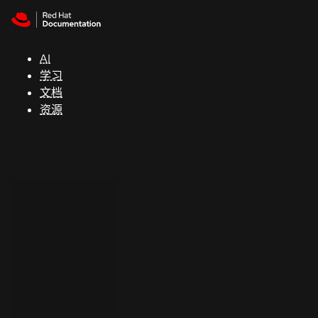
Skip to navigation
Skip to content
支
持
AI
学习
控制台
文档
（Console）
资源
开
发
人
员
开
始
试
用
联