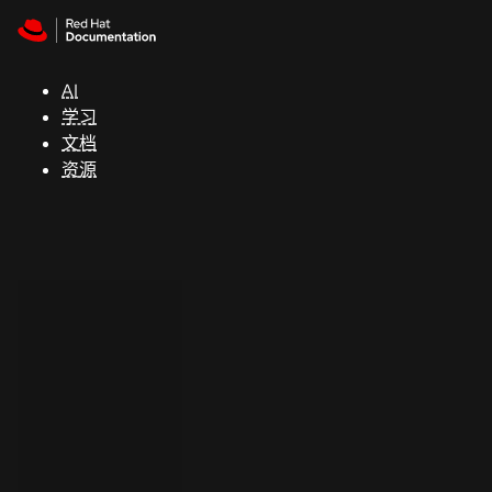
Skip to navigation
Skip to content
支
持
AI
学习
控制台
文档
（Console）
资源
开
发
人
员
开
始
试
用
联