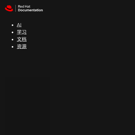
Skip to navigation
Skip to content
支
持
AI
学习
控制台
文档
（Console）
资源
开
发
人
员
开
始
试
用
联