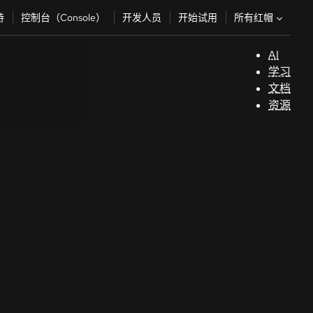
所有红帽
持
控制台（Console）
开发人员
开始试用
AI
支
学习
持
文档
资源
（
开
发
人
员
开
始
试
用