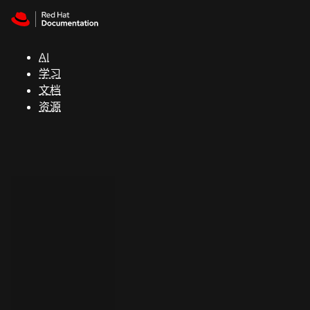
Skip to navigation
Skip to content
支
持
AI
学习
控制台
文档
（Console）
资源
开
发
人
员
开
始
试
用
联