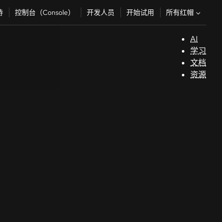
所有红帽
持
控制台（Console）
开发人员
开始试用
AI
支
学习
持
文档
资源
（
开
发
人
员
开
始
试
用