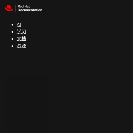
Skip to navigation
Skip to content
支
持
AI
学习
控制台
文档
（Console）
资源
开
发
人
员
开
始
试
用
联