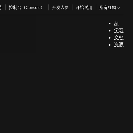
所有红帽
持
控制台（Console）
开发人员
开始试用
AI
支
学习
持
文档
资源
（
开
发
人
员
开
始
试
用