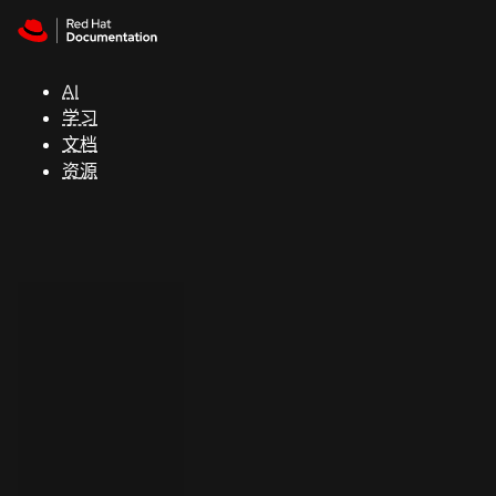
Skip to navigation
Skip to content
支
持
AI
学习
控制台
文档
（Console）
资源
开
发
人
员
开
始
试
用
联