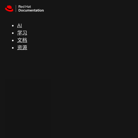
Skip to navigation
Skip to content
支
持
AI
学习
控制台
文档
（Console）
资源
开
发
人
员
开
始
试
用
联