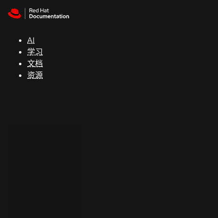
Skip to navigation
Skip to content
支
持
AI
学习
控制台
文档
（Console）
资源
开
发
人
员
开
始
试
用
联