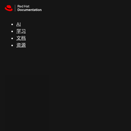
Skip to navigation
Skip to content
支
持
AI
学习
控制台
文档
（Console）
资源
开
发
人
员
开
始
试
用
联