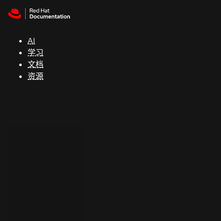
Skip to navigation
Skip to content
支
持
AI
学习
控制台
文档
（Console）
资源
开
发
人
员
开
始
试
用
联