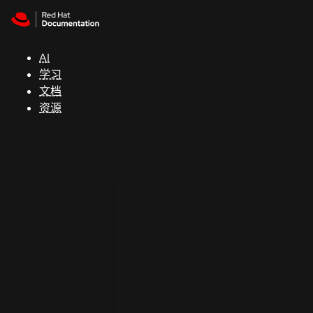
Skip to navigation
Skip to content
支
持
AI
学习
控制台
文档
（Console）
资源
开
发
人
员
开
始
试
用
联