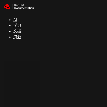
Skip to navigation
Skip to content
支
持
AI
学习
控制台
文档
（Console）
资源
开
发
人
员
开
始
试
用
联