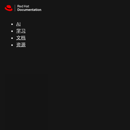
Skip to navigation
Skip to content
支
持
AI
学习
控制台
文档
（Console）
资源
开
发
人
员
开
始
试
用
联