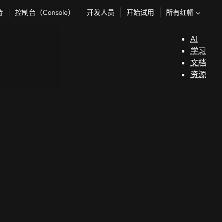
所有红帽
持
控制台（Console）
开发人员
开始试用
AI
支
学习
持
文档
资源
（
开
发
人
员
开
始
试
用